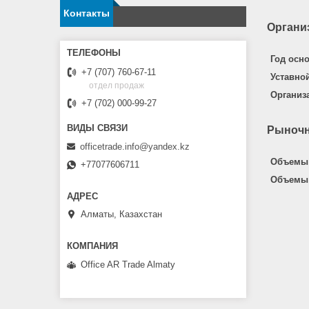
Контакты
Органи
Год осн
+7 (707) 760-67-11
Уставно
отдел продаж
Организ
+7 (702) 000-99-27
Рыночн
officetrade.info@yandex.kz
Объемы 
+77077606711
Объемы 
Алматы, Казахстан
Office AR Trade Almaty