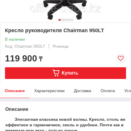
Кресло руководителя Chairman 950LT
В наличии
Код: Chairman 950LT
Розница
119 900
₸
Купить
Описание
Характеристики
Доставка
Оплата
Усл
Описание
Элегантная классика новой волны. Кресло, столь же
эффектное и гармоничное, сколь и удобное. Почти как в
премиальном авто - только лучше.