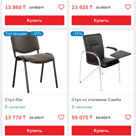
13 860
23 925
₸
₸
19 800 ₸
31 900 ₸
Купить
Купить
Топ продаж
–15%
–15%
Стул Изо
Стул со столиком Самба
В наличии
В наличии
13 770
59 075
₸
₸
16 200 ₸
69 500 ₸
Купить
Купить