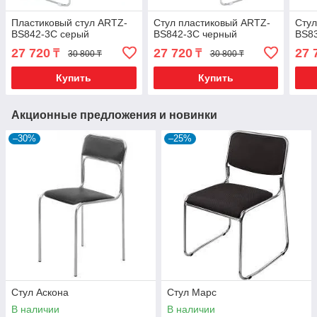
Пластиковый стул ARTZ-
Стул пластиковый ARTZ-
Стул
BS842-3С серый
BS842-3С черный
BS8
27 720
27 720
27 
₸
₸
30 800 ₸
30 800 ₸
Купить
Купить
Акционные предложения и новинки
–30%
–25%
Стул Аскона
Стул Марс
В наличии
В наличии