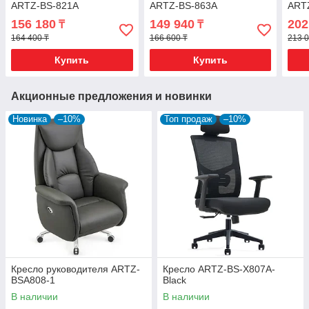
ARTZ-BS-821A
ARTZ-BS-863A
ART
156 180
149 940
202
₸
₸
164 400 ₸
166 600 ₸
213 0
Купить
Купить
Акционные предложения и новинки
Новинка
–10%
Топ продаж
–10%
Кресло руководителя ARTZ-
Кресло ARTZ-BS-X807A-
BSA808-1
Black
В наличии
В наличии