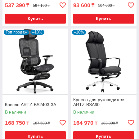
537 390
93 600
₸
₸
597 100 ₸
104 000 ₸
Купить
Купить
Топ продаж
–10%
–10%
Кресло для руководителя
Кресло ARTZ-BS2403-3A
ARTZ-BSA60
В наличии
В наличии
168 750
164 970
₸
₸
187 500 ₸
183 300 ₸
Купить
Купить