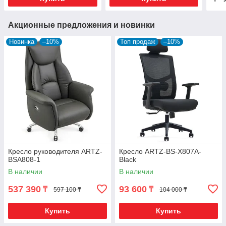
Акционные предложения и новинки
Новинка
–10%
Топ продаж
–10%
Кресло руководителя ARTZ-
Кресло ARTZ-BS-X807A-
BSA808-1
Black
В наличии
В наличии
537 390
93 600
₸
₸
597 100 ₸
104 000 ₸
Купить
Купить