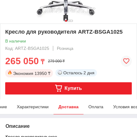
Кресло для руководителя ARTZ-BSGA1025
В наличии
Код: ARTZ-BSGA1025
Розница
265 050
₸
279 000 ₸
Осталось
2 дня
Экономия
13950 ₸
Купить
ние
Характеристики
Доставка
Оплата
Условия во
Описание
Кресло руководительское