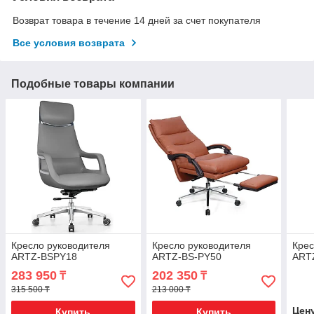
Возврат товара в течение 14 дней за счет покупателя
Все условия возврата
Подобные товары компании
Кресло руководителя
Кресло руководителя
Крес
ARTZ-BSPY18
ARTZ-BS-PY50
ART
283 950
202 350
₸
₸
315 500 ₸
213 000 ₸
Цен
Купить
Купить