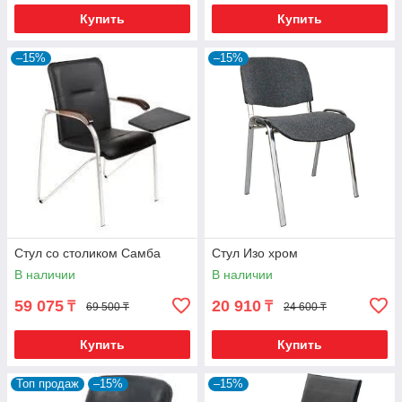
Купить
Купить
–15%
–15%
Стул со столиком Самба
Стул Изо хром
В наличии
В наличии
59 075
20 910
₸
₸
69 500 ₸
24 600 ₸
Купить
Купить
Топ продаж
–15%
–15%