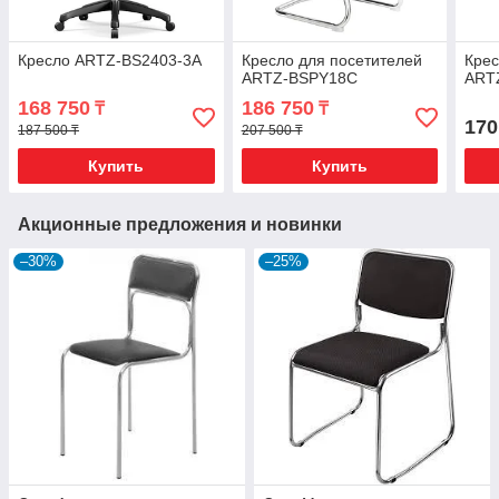
Кресло ARTZ-BS2403-3A
Кресло для посетителей
Крес
ARTZ-BSPY18C
ART
168 750
186 750
₸
₸
170
187 500 ₸
207 500 ₸
Купить
Купить
Акционные предложения и новинки
–30%
–25%