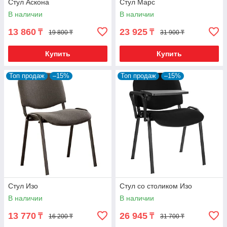
Стул Аскона
Стул Марс
В наличии
В наличии
13 860
23 925
₸
₸
19 800 ₸
31 900 ₸
Купить
Купить
Топ продаж
–15%
Топ продаж
–15%
Стул Изо
Стул со столиком Изо
В наличии
В наличии
13 770
26 945
₸
₸
16 200 ₸
31 700 ₸