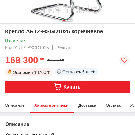
Кресло ARTZ-BSGD1025 коричневое
В наличии
Код: ARTZ-BSGD1025
Розница
168 300
₸
187 000 ₸
Осталось
5 дней
Экономия
18700 ₸
Купить
Описание
Характеристики
Доставка
Оплата
Ус
Описание
Кресло для посетителей