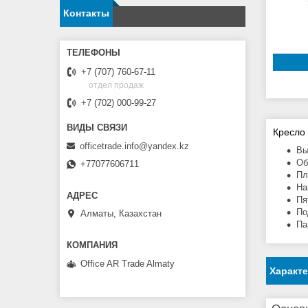
Контакты
+7 (707) 760-67-11
отдел продаж
+7 (702) 000-99-27
Кресло
officetrade.info@yandex.kz
Вы
Об
+77077606711
Пл
На
Пя
По
Алматы, Казахстан
Па
Office AR Trade Almaty
Характ