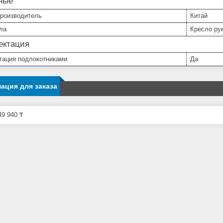
ные
производитель
Китай
ла
Кресло ру
ектация
тация подлокотниками
Да
ация для заказа
9 940 ₸