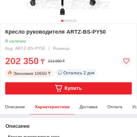
Кресло руководителя ARTZ-BS-PY50
В наличии
Код: ARTZ-BS-PY50
Розница
202 350
₸
213 000 ₸
Осталось
2 дня
Экономия
10650 ₸
Купить
Описание
Характеристики
Доставка
Оплата
Ус
Описание
Кресло руководительское