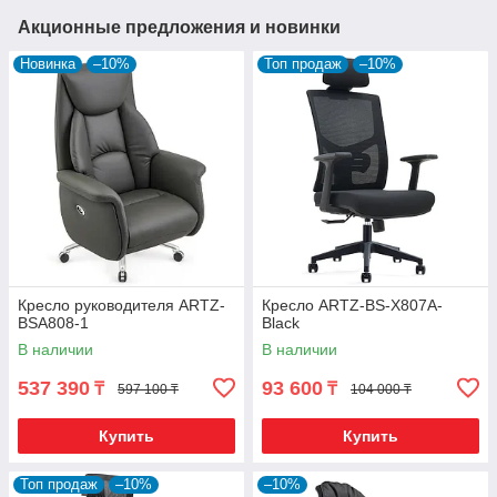
Акционные предложения и новинки
Новинка
–10%
Топ продаж
–10%
Кресло руководителя ARTZ-
Кресло ARTZ-BS-X807A-
BSA808-1
Black
В наличии
В наличии
537 390
93 600
₸
₸
597 100 ₸
104 000 ₸
Купить
Купить
Топ продаж
–10%
–10%