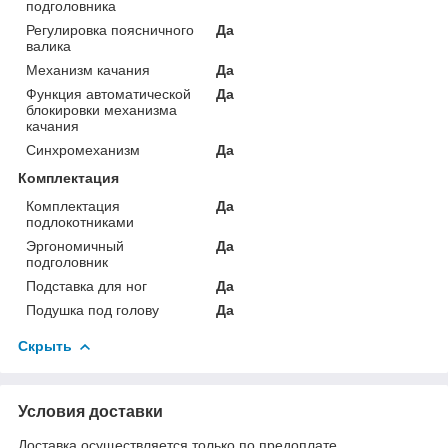
подголовника
Регулировка поясничного
Да
валика
Механизм качания
Да
Функция автоматической
Да
блокировки механизма
качания
Синхромеханизм
Да
Комплектация
Комплектация
Да
подлокотниками
Эргономичный
Да
подголовник
Подставка для ног
Да
Подушка под голову
Да
Скрыть
Условия доставки
Доставка осуществляется только по предоплате.