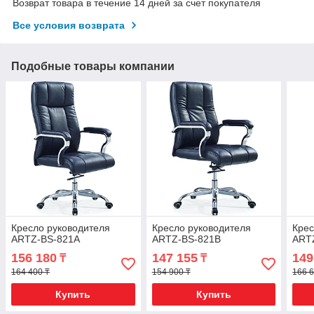
Возврат товара в течение 14 дней за счет покупателя
Все условия возврата
Подобные товары компании
Кресло руководителя
Кресло руководителя
Крес
ARTZ-BS-821A
ARTZ-BS-821B
ART
156 180
147 155
149
₸
₸
164 400 ₸
154 900 ₸
166 6
Купить
Купить