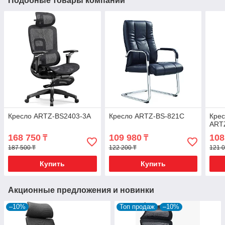
Подобные товары компании
Кресло ARTZ-BS2403-3A
Кресло ARTZ-BS-821C
Крес
ART
168 750
109 980
108
₸
₸
187 500 ₸
122 200 ₸
121 0
Купить
Купить
Акционные предложения и новинки
–10%
Топ продаж
–10%