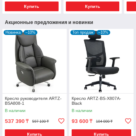
Купить
Купить
Акционные предложения и новинки
Новинка
–10%
Топ продаж
–10%
Кресло руководителя ARTZ-
Кресло ARTZ-BS-X807A-
BSA808-1
Black
В наличии
В наличии
537 390
93 600
₸
₸
597 100 ₸
104 000 ₸
Купить
Купить