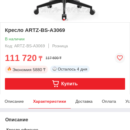
Кресло ARTZ-BS-A3069
В наличии
Код: ARTZ-BS-A3069
Розница
111 720
₸
117 600 ₸
Осталось
4 дня
Экономия
5880 ₸
Купить
Описание
Характеристики
Доставка
Оплата
Ус
Описание
Кресло офисное