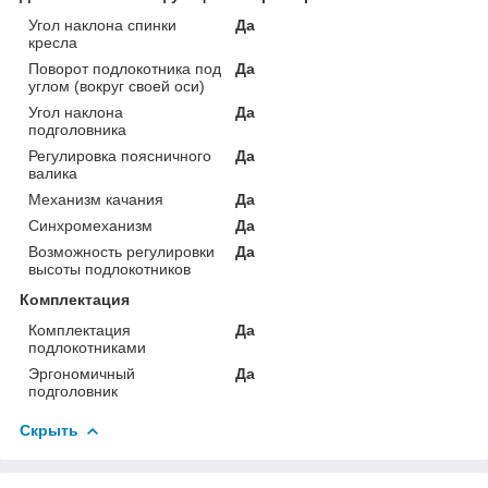
Угол наклона спинки
Да
кресла
Поворот подлокотника под
Да
углом (вокруг своей оси)
Угол наклона
Да
подголовника
Регулировка поясничного
Да
валика
Механизм качания
Да
Синхромеханизм
Да
Возможность регулировки
Да
высоты подлокотников
Комплектация
Комплектация
Да
подлокотниками
Эргономичный
Да
подголовник
Скрыть