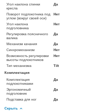
Угол наклона спинки
Да
кресла
Поворот подлокотника под
Нет
углом (вокруг своей оси)
Угол наклона
Нет
подголовника
Регулировка поясничного
Да
валика
Механизм качания
Да
Синхромеханизм
Нет
Возможность регулировки
Нет
высоты подлокотников
Тип механизма
Tilt
Комплектация
Комплектация
Да
подлокотниками
Эргономичный
Да
подголовник
Подставка для ног
Да
Скрыть