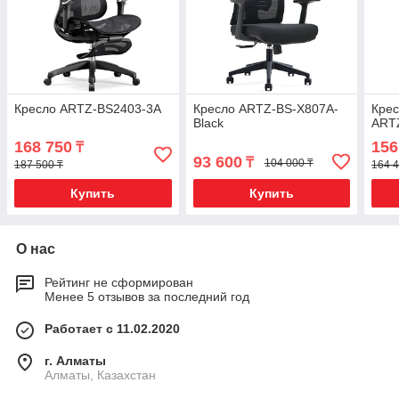
Кресло ARTZ-BS2403-3A
Кресло ARTZ-BS-X807A-
Крес
Black
ART
168 750
156
₸
93 600
₸
104 000 ₸
187 500 ₸
164 4
Купить
Купить
О нас
Рейтинг не сформирован
Менее 5 отзывов за последний год
Работает с 11.02.2020
г. Алматы
Алматы, Казахстан