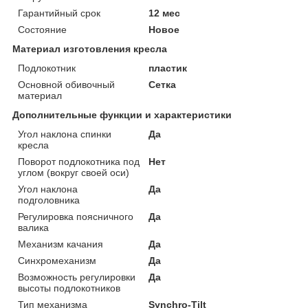
Гарантийный срок
12 мес
Состояние
Новое
Материал изготовления кресла
Подлокотник
пластик
Основной обивочный
Сетка
материал
Дополнительные функции и характеристики
Угол наклона спинки
Да
кресла
Поворот подлокотника под
Нет
углом (вокруг своей оси)
Угол наклона
Да
подголовника
Регулировка поясничного
Да
валика
Механизм качания
Да
Синхромеханизм
Да
Возможность регулировки
Да
высоты подлокотников
Тип механизма
Synchro-Tilt