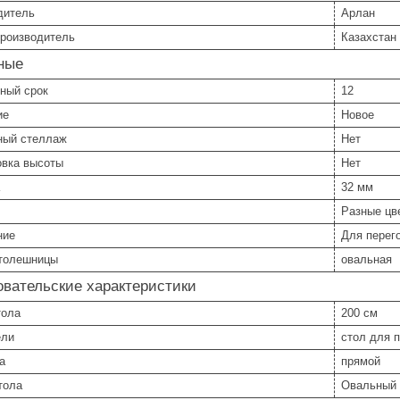
дитель
Арлан
производитель
Казахстан
ные
ный срок
12
ие
Новое
ный стеллаж
Нет
овка высоты
Нет
32 мм
Разные цв
ние
Для перег
толешницы
овальная
вательские характеристики
тола
200 см
ели
стол для 
а
прямой
тола
Овальный