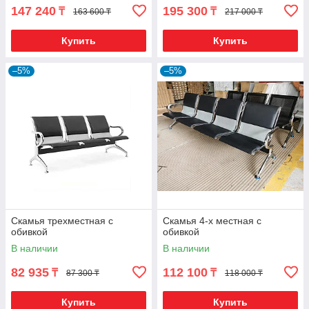
147 240
195 300
₸
₸
163 600 ₸
217 000 ₸
Купить
Купить
–5%
–5%
Скамья трехместная с
Скамья 4-х местная с
обивкой
обивкой
В наличии
В наличии
82 935
112 100
₸
₸
87 300 ₸
118 000 ₸
Купить
Купить