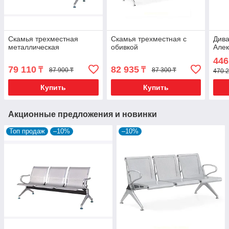
Скамья трехместная
Скамья трехместная с
Див
металлическая
обивкой
Алек
446
79 110
82 935
₸
₸
87 900 ₸
87 300 ₸
470 2
Купить
Купить
Акционные предложения и новинки
Топ продаж
–10%
–10%