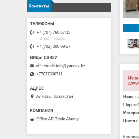
Контакты
+7 (707) 760-67-11
отдел продаж
+7 (702) 000-99-27
officetrade.info@yandex.kz
+77077606711
Цена 
доку
Алматы, Казахстан
Изящный
Широкий
Матери
Office AR Trade Almaty
Цвета
в
Комплек