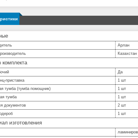
еристики
ные
дитель
Арлан
производитель
Казахстан
 комплекта
бочий
Да
нц-приставка
1 шт
ая тумба (тумба помощник)
1 шт
ая тумба
1 шт
я документов
2 шт
рдероб
1 шт
иал изготовления
ламиниров