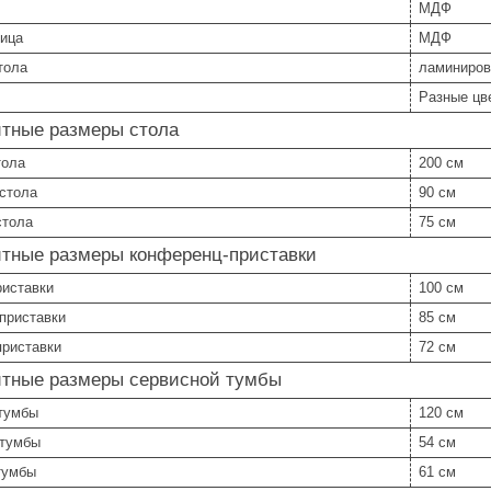
МДФ
ица
МДФ
тола
ламиниров
Разные цв
итные размеры стола
тола
200 см
 стола
90 см
стола
75 см
итные размеры конференц-приставки
риставки
100 см
приставки
85 см
приставки
72 см
итные размеры сервисной тумбы
тумбы
120 см
 тумбы
54 см
тумбы
61 см