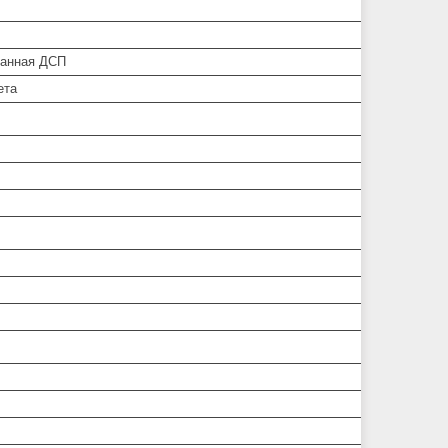
анная ДСП
ета