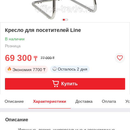
Кресло для посетителей Line
В наличии
Розница
69 300
₸
77 000 ₸
Осталось
2 дня
Экономия
7700 ₸
Купить
Описание
Характеристики
Доставка
Оплата
Ус
Описание
Изящные, легкие, универсальные и эргономичные