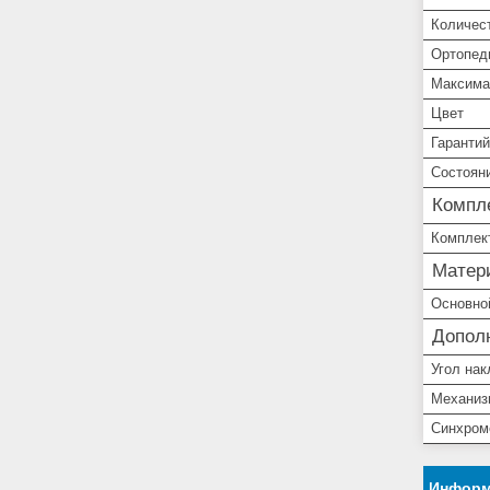
Количес
Ортопед
Максима
Цвет
Гарантий
Состоян
Компл
Комплек
Матери
Основно
Допол
Угол нак
Механиз
Синхром
Информ