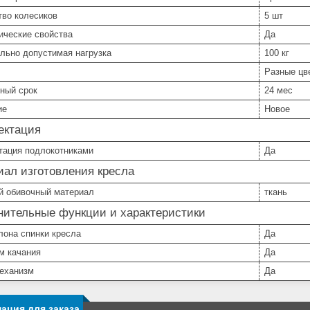
тво колесиков
5 шт
ические свойства
Да
льно допустимая нагрузка
100 кг
Разные цв
ный срок
24 мес
ие
Новое
ектация
тация подлокотниками
Да
ал изготовления кресла
й обивочный материал
ткань
нительные функции и характеристики
лона спинки кресла
Да
м качания
Да
еханизм
Да
ация для заказа