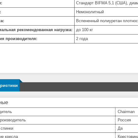
:
Стандарт BIFMA 5,1 (США), диам
:
Немонолитный
а:
Вспененный полиуретан плотност
альная рекомендованная нагрузка:
до 100 кг
ия производителя:
2 года
еристики
ные
дитель
Chairman
производитель
Россия
 спинки
Да
ие кресла
Крестовин