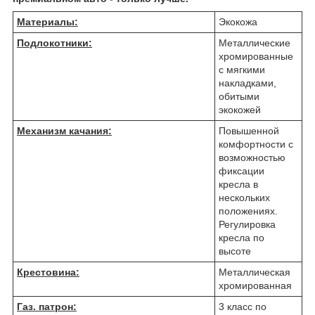
Материалы:
Экокожа
Подлокотники:
Металлические
хромированные
с мягкими
накладками,
обитыми
экокожей
Механизм качания:
Повышенной
комфортности с
возможностью
фиксации
кресла в
нескольких
положениях.
Регулировка
кресла по
высоте
Крестовина:
Металлическая
хромированная
Газ. патрон:
3 класс по