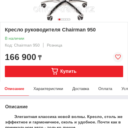
Кресло руководителя Chairman 950
В наличии
Код: Chairman 950
Розница
166 900
₸
Купить
Описание
Характеристики
Доставка
Оплата
Усл
Описание
Элегантная классика новой волны. Кресло, столь же
эффектное и гармоничное, сколь и удобное. Почти как в
премиальном авто - только лучше.