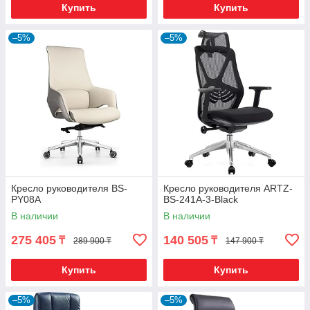
Купить
Купить
–5%
–5%
Кресло руководителя BS-
Кресло руководителя ARTZ-
PY08A
BS-241A-3-Black
В наличии
В наличии
275 405
140 505
₸
₸
289 900 ₸
147 900 ₸
Купить
Купить
–5%
–5%