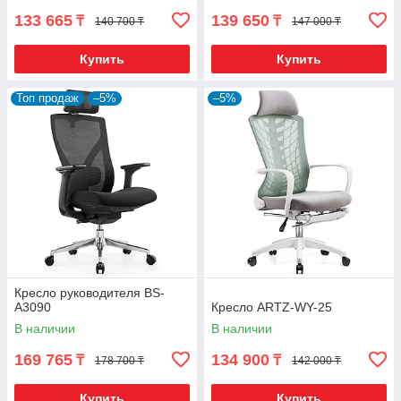
133 665
139 650
₸
₸
140 700 ₸
147 000 ₸
Купить
Купить
Топ продаж
–5%
–5%
Кресло руководителя BS-
A3090
Кресло ARTZ-WY-25
В наличии
В наличии
169 765
134 900
₸
₸
178 700 ₸
142 000 ₸
Купить
Купить