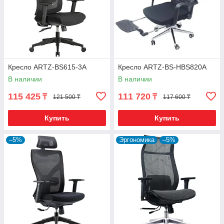
Кресло ARTZ-BS615-3A
Кресло ARTZ-BS-HBS820A
В наличии
В наличии
115 425
111 720
₸
₸
121 500 ₸
117 600 ₸
Купить
Купить
–5%
Эргономика
–5%