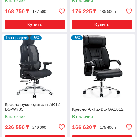
В наличии
В наличии
168 750
176 225
₸
₸
187 500 ₸
185 500 ₸
Купить
Купить
Топ продаж
–5%
–5%
Кресло руководителя ARTZ-
BS-WY39
Кресло ARTZ-BS-GA1012
В наличии
В наличии
236 550
166 630
₸
₸
249 000 ₸
175 400 ₸