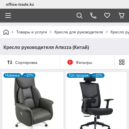
office-trade.kz
Товары и услуги
Кресла для руководителя
Кресло ру
Кресло руководителя Artezza (Китай)
Сортировка
0
Фильтры
Новинка
–10%
Топ продаж
–10%